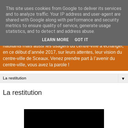
This site uses cookies from Google to deliver its services
Parlons ensemble du
and to analyze traffic. Your IP address and user-agent are
shared with Google along with performance and security
centre-ville
metrics to ensure quality of service, generate usage
statistics, and to detect and address abuse.
La Ville de Sceaux convie l’ensemble des habitantes et
LEARN MORE
GOT IT
habitants mais aussi les usagers du centre-ville à échanger,
en ce début d’année 2017, sur leurs attentes, leur vision du
centre-ville de Sceaux. Venez prendre part à l’avenir du
centre-ville, vous avez la parole !
▼
La restitution